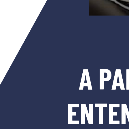
A PA
ENTEN