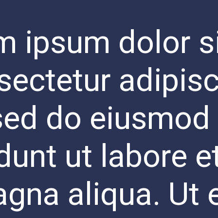
m ipsum dolor si
ectetur adipisci
sed do eiusmod
dunt ut labore e
gna aliqua. Ut 