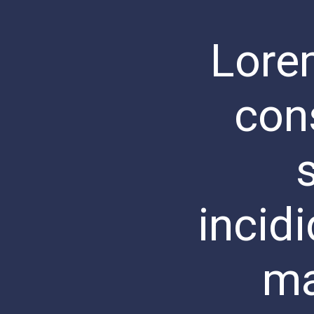
Lore
cons
incidi
ma