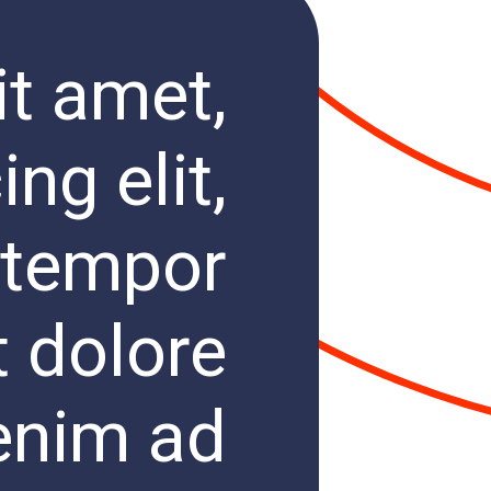
t amet,
ng elit,
 tempor
t dolore
enim ad