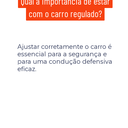
Qual a importância de estar
Qual a importância de estar
com o carro regulado?
com o carro regulado?
Ajustar corretamente o carro é
essencial para a segurança e
para uma condução defensiva
eficaz.