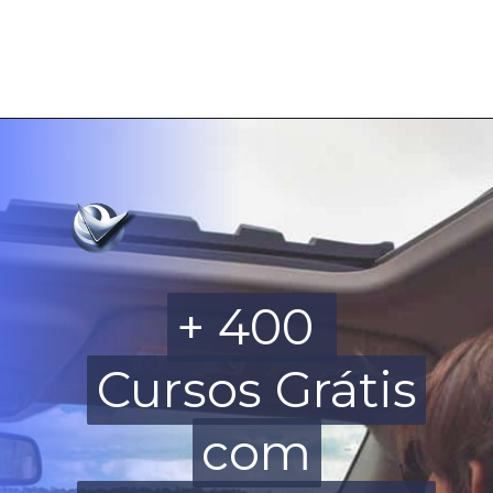
+ 400
+ 400
Cursos Grátis
Cursos Grátis
com
com