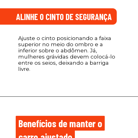
ALINHE O CINTO DE SEGURANÇA
Ajuste o cinto posicionando a faixa
superior no meio do ombro e a
inferior sobre o abdômen. Já,
mulheres grávidas devem colocá-lo
entre os seios, deixando a barriga
livre.
Benefícios de manter o
Benefícios de manter o
carro ajustado
carro ajustado