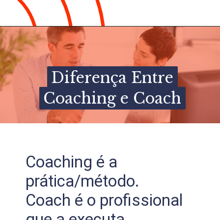
Diferença Entre
Diferença Entre
Coaching e Coach
Coaching e Coach
Coaching é a
prática/método.
Coach é o profissional
que a executa.