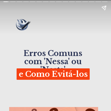
Erros Comuns
com 'Nessa' ou
'Nesta'
e Como Evitá-los
e Como Evitá-los