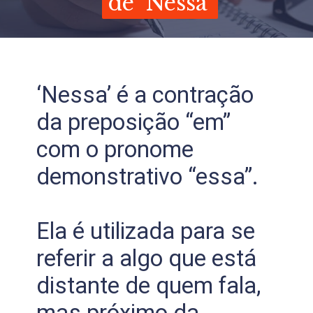
de ‘Nessa’
de ‘Nessa’
‘Nessa’ é a contração
da preposição “em”
com o pronome
demonstrativo “essa”.
Ela é utilizada para se
referir a algo que está
distante de quem fala,
mas próximo da