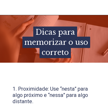
Dicas para
Dicas para
memorizar o uso
memorizar o uso
correto
correto
1. Proximidade: Use “nesta” para
algo próximo e “nessa” para algo
distante.