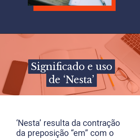
Significado e uso
Significado e uso
de ‘Nesta’
de ‘Nesta’
‘Nesta’ resulta da contração
da preposição “em” com o