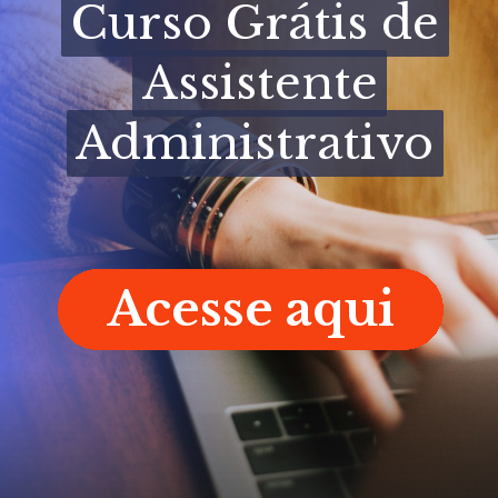
Curso Grátis de
Curso Grátis de
Assistente
Assistente
Administrativo
Administrativo
Acesse aqui