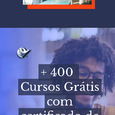
+ 400
+ 400
Cursos Grátis
Cursos Grátis
com
com