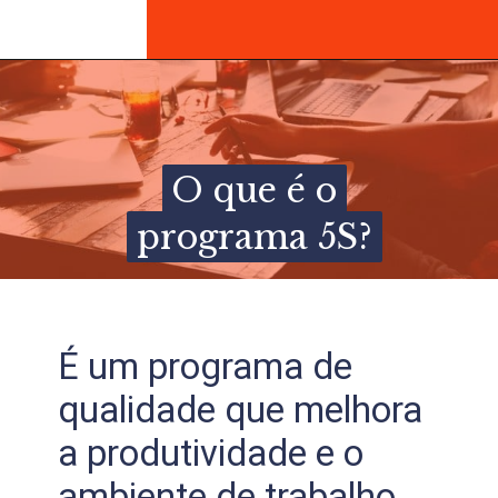
O que é o
O que é o
programa 5S?
programa 5S?
É um programa de
qualidade que melhora
a produtividade e o
ambiente de trabalho