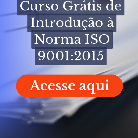
Curso Grátis de
Curso Grátis de
Introdução à
Introdução à
Norma ISO
Norma ISO
9001:2015
9001:2015
Acesse aqui