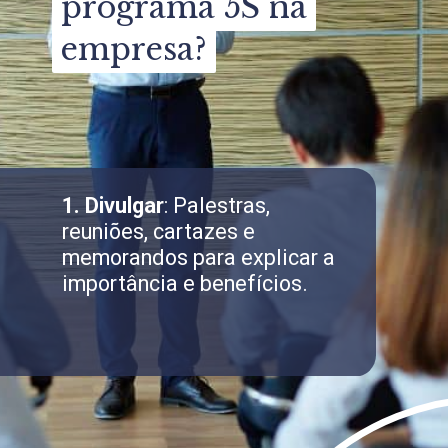
programa 5S na
programa 5S na
empresa?
empresa?
1. Divulgar
: Palestras,
reuniões, cartazes e
memorandos para explicar a
importância e benefícios.