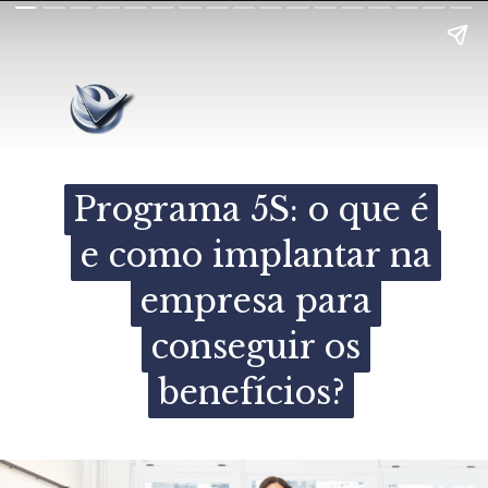
Programa 5S: o que é
Programa 5S: o que é
e como implantar na
e como implantar na
empresa para
empresa para
conseguir os
conseguir os
benefícios?
benefícios?