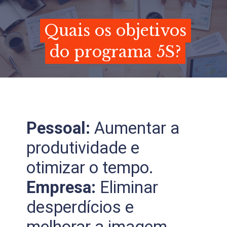
Quais os objetivos
Quais os objetivos
do programa 5S?
do programa 5S?
Pessoal:
Aumentar a
produtividade e
otimizar o tempo.
Empresa:
Eliminar
desperdícios e
melhorar a imagem.