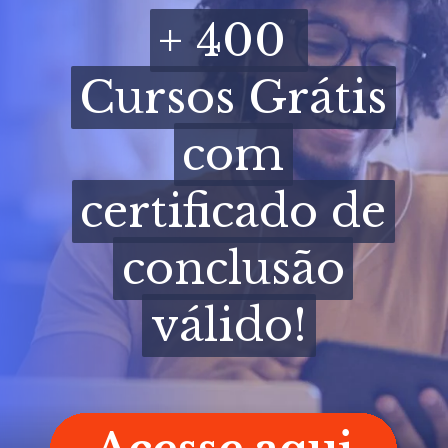
+ 400
+ 400
Cursos Grátis
Cursos Grátis
com
com
certificado de
certificado de
conclusão
conclusão
válido!
válido!