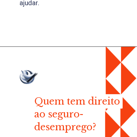
ajudar.
Quem tem direito
Quem tem direito
ao seguro-
ao seguro-
desemprego?
desemprego?