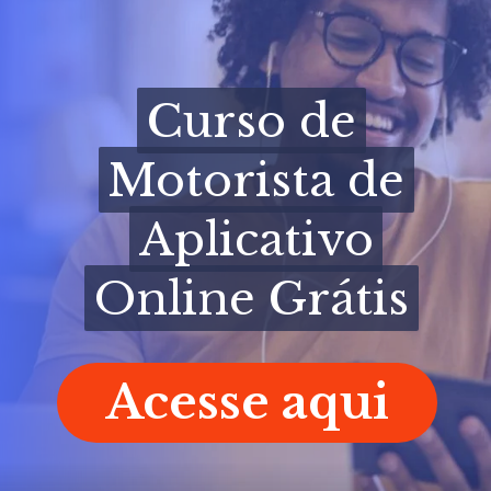
Curso de
Curso de
Motorista de
Motorista de
Aplicativo
Aplicativo
Online Grátis
Online Grátis
Acesse aqui