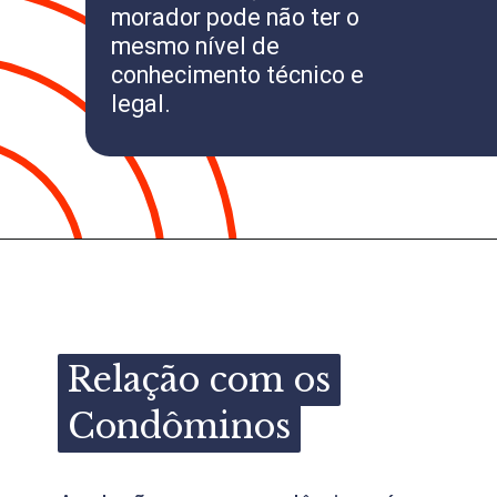
morador pode não ter o
mesmo nível de
conhecimento técnico e
legal.
Relação com os
Relação com os
Condôminos
Condôminos