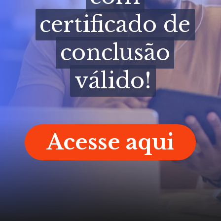
certificado de
certificado de
conclusão
conclusão
válido!
válido!
Acesse aqui