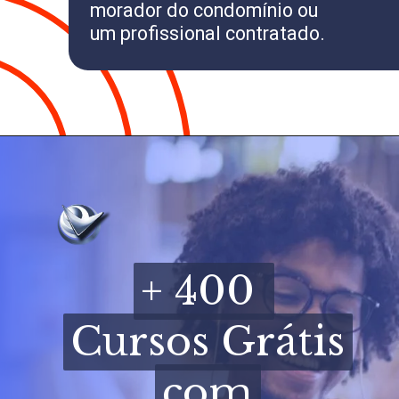
morador do condomínio ou
um profissional contratado.
+ 400
+ 400
Cursos Grátis
Cursos Grátis
com
com