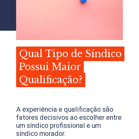
Qual Tipo de Síndico
Qual Tipo de Síndico
Possui Maior
Possui Maior
Qualificação?
Qualificação?
A experiência e qualificação são
fatores decisivos ao escolher entre
um síndico profissional e um
síndico morador.