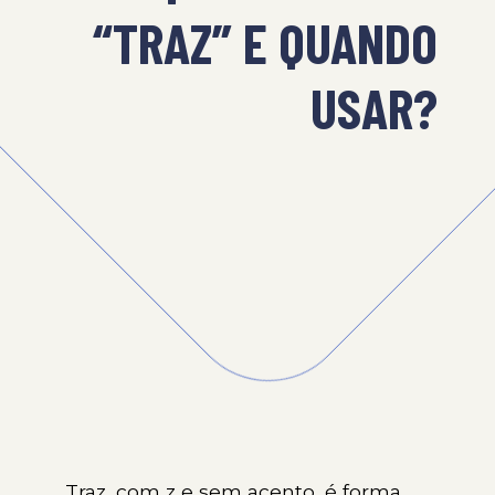
“TRAZ” E QUANDO
USAR?
Traz, com z e sem acento, é forma