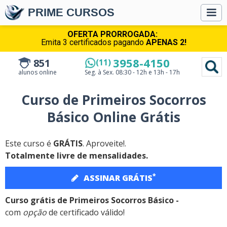
PRIME CURSOS
OFERTA PRORROGADA:
Emita 3 certificados pagando
APENAS 2!
3958-4150
851
(11)
alunos online
Seg. à Sex.
08:30 - 12h e 13h - 17h
Curso de Primeiros Socorros
Básico Online Grátis
Este curso é
GRÁTIS
. Aproveite!.
Totalmente livre de mensalidades.
*
ASSINAR GRÁTIS
Curso grátis de Primeiros Socorros Básico -
com
opção
de certificado válido!