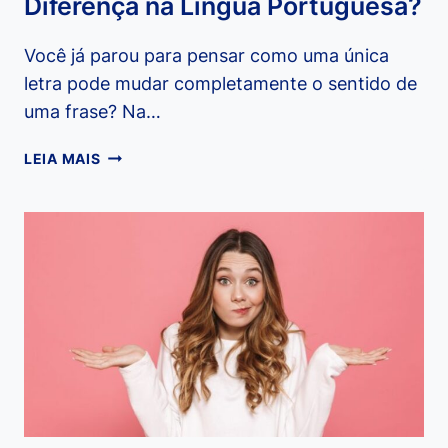
Diferença na Língua Portuguesa?
Você já parou para pensar como uma única
letra pode mudar completamente o sentido de
uma frase? Na…
SESSÃO,
LEIA MAIS
SEÇÃO
E
CESSÃO:
QUAL
A
DIFERENÇA
NA
LÍNGUA
PORTUGUESA?