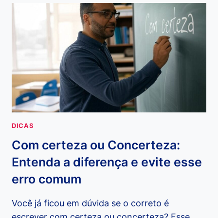
POR
QUÊ
E
PORQUÊ:
ENTENDA
DE
UMA
VEZ
POR
TODAS
DICAS
Com certeza ou Concerteza:
Entenda a diferença e evite esse
erro comum
Você já ficou em dúvida se o correto é
escrever com certeza ou concerteza? Esse