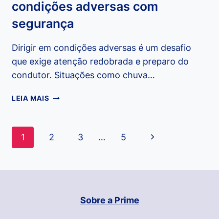
condições adversas com
segurança
Dirigir em condições adversas é um desafio
que exige atenção redobrada e preparo do
condutor. Situações como chuva…
DICAS
LEIA MAIS
ESSENCIAIS
PARA
DIRIGIR
Navegação
Página
1
2
3
…
5
EM
da
CONDIÇÕES
Seguinte
ADVERSAS
Página
COM
SEGURANÇA
Sobre a Prime