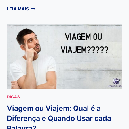
TRÁS
LEIA MAIS
OU
TRAZ:
APRENDA
A
USAR
CORRETAMENTE
DE
UMA
VEZ
POR
TODAS
DICAS
Viagem ou Viajem: Qual é a
Diferença e Quando Usar cada
Palavra?