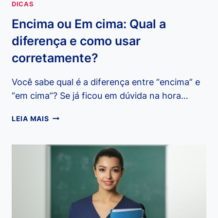
DICAS
Encima ou Em cima: Qual a
diferença e como usar
corretamente?
Você sabe qual é a diferença entre “encima” e
“em cima”? Se já ficou em dúvida na hora…
ENCIMA
LEIA MAIS
OU
EM
CIMA:
QUAL
A
DIFERENÇA
E
COMO
USAR