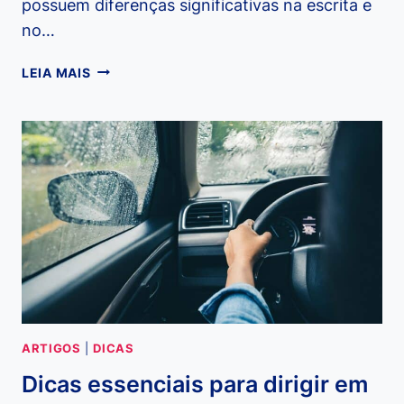
possuem diferenças significativas na escrita e
no…
AJA
LEIA MAIS
OU
HAJA:
QUAL
É
A
DIFERENÇA
E
COMO
USAR
CORRETAMENTE?
ARTIGOS
|
DICAS
Dicas essenciais para dirigir em