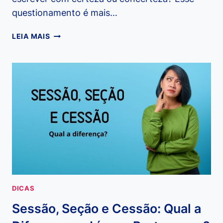
questionamento é mais…
COM
LEIA MAIS
CERTEZA
OU
CONCERTEZA:
ENTENDA
A
DIFERENÇA
E
EVITE
ESSE
ERRO
COMUM
DICAS
Sessão, Seção e Cessão: Qual a