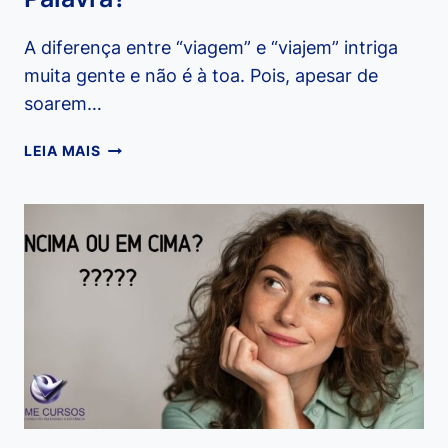
A diferença entre “viagem” e “viajem” intriga
muita gente e não é à toa. Pois, apesar de
soarem…
VIAGEM
LEIA MAIS
OU
VIAJEM:
QUAL
É
A
DIFERENÇA
E
QUANDO
USAR
CADA
PALAVRA?