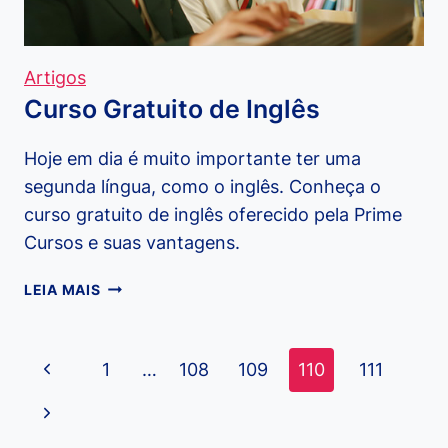
Artigos
Curso Gratuito de Inglês
Hoje em dia é muito importante ter uma
segunda língua, como o inglês. Conheça o
curso gratuito de inglês oferecido pela Prime
Cursos e suas vantagens.
CURSO
LEIA MAIS
GRATUITO
DE
INGLÊS
Navegação
Página
1
…
108
109
110
111
da
Anterior
Página
Página