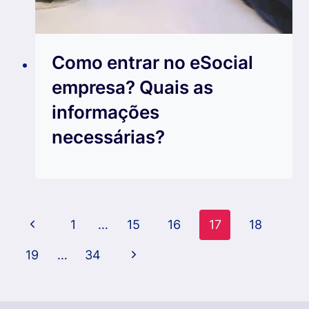
Como entrar no eSocial
empresa? Quais as
informações
necessárias?
Navegação
Página
1
…
15
16
17
18
da
Anterior
Página
19
…
34
Página
Seguinte