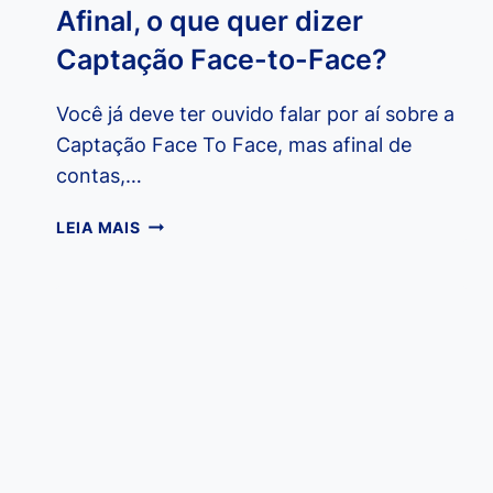
Afinal, o que quer dizer
Captação Face-to-Face?
Você já deve ter ouvido falar por aí sobre a
Captação Face To Face, mas afinal de
contas,…
AFINAL,
LEIA MAIS
O
QUE
QUER
DIZER
CAPTAÇÃO
FACE-
TO-
FACE?