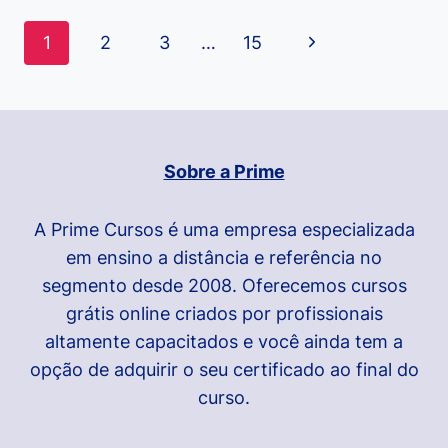
ONGS
QUE
Navegação
Página
1
2
3
…
15
AUXILIAM
da
MULHERES
Seguinte
EM
Página
SITUAÇÃO
DE
VIOLÊNCIA
Sobre a Prime
DOMÉSTICA
A Prime Cursos é uma empresa especializada
em ensino a distância e referência no
segmento desde 2008. Oferecemos cursos
grátis online criados por profissionais
altamente capacitados e você ainda tem a
opção de adquirir o seu certificado ao final do
curso.