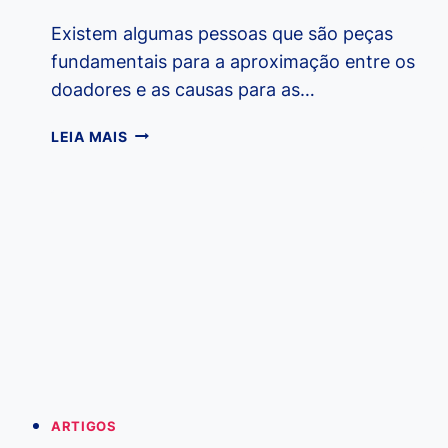
Existem algumas pessoas que são peças
fundamentais para a aproximação entre os
doadores e as causas para as…
TELEMARKETING
LEIA MAIS
E
FACE
TO
FACE:
COMO
MOTIVAR
A
MINHA
EQUIPE
ARTIGOS