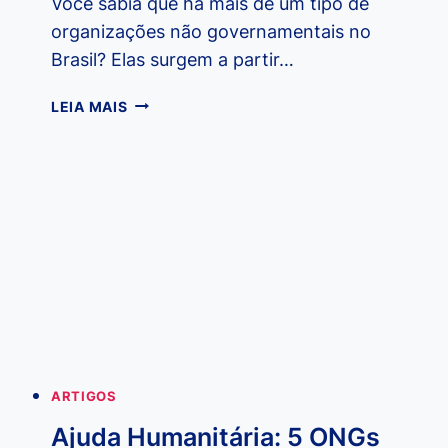
Você sabia que há mais de um tipo de
organizações não governamentais no
Brasil? Elas surgem a partir…
QUAIS
LEIA MAIS
SÃO
OS
TIPOS
DE
ONGS
NO
BRASIL?
ARTIGOS
Ajuda Humanitária: 5 ONGs