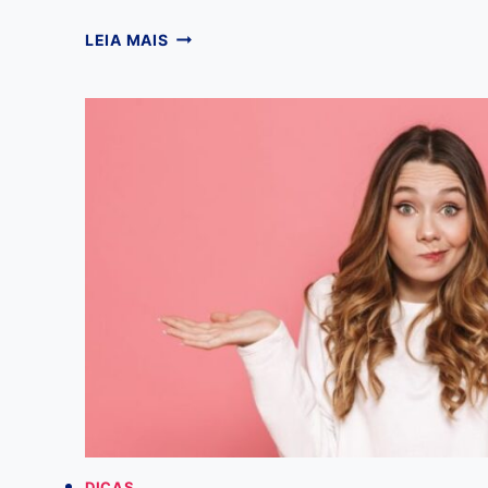
POR
LEIA MAIS
QUE,
PORQUE,
POR
QUÊ
E
PORQUÊ:
ENTENDA
DE
UMA
VEZ
POR
TODAS
DICAS