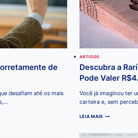
ARTIGOS
Corretamente de
Descubra a Rarí
Pode Valer R$4
que desafiam até os mais
Você já imaginou ter 
as,…
carteira e, sem perce
DESCUBRA
LEIA MAIS
A
RARÍSSIMA
NOTA