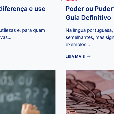
diferença e use
Poder ou Puder
Guia Definitivo
utilezas e, para quem
Na língua portuguesa,
ovas…
semelhantes, mas signi
exemplos…
PODER
LEIA MAIS
OU
PUDER?
TIRE
SUAS
DÚVIDAS
COM
ESTE
GUIA
DEFINITIVO