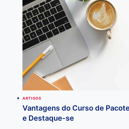
A
USAR
CORRETAMENTE
DE
UMA
VEZ
POR
TODAS
ARTIGOS
Vantagens do Curso de Pacote
e Destaque-se