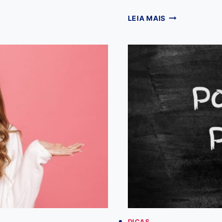
SESSÃO,
LEIA MAIS
SEÇÃO
E
CESSÃO:
QUAL
A
DIFERENÇA
NA
LÍNGUA
PORTUGUESA?
DICAS