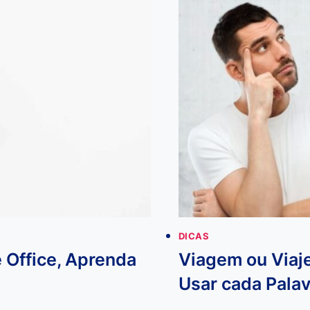
DE
10
REAIS
QUE
PODE
VALER
R$4.000!
DICAS
 Office, Aprenda
Viagem ou Viaje
Usar cada Pala