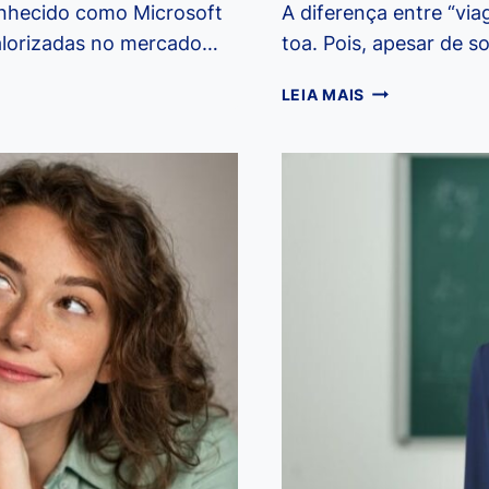
onhecido como Microsoft
A diferença entre “via
valorizadas no mercado…
toa. Pois, apesar de 
VIAGEM
LEIA MAIS
OU
VIAJEM:
QUAL
É
A
DIFERENÇA
E
QUANDO
USAR
CADA
PALAVRA?