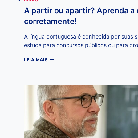
A partir ou apartir? Aprenda a 
corretamente!
A língua portuguesa é conhecida por suas s
estuda para concursos públicos ou para pr
A
LEIA MAIS
PARTIR
OU
APARTIR?
APRENDA
A
DIFERENÇA
E
USE
CORRETAMENTE!