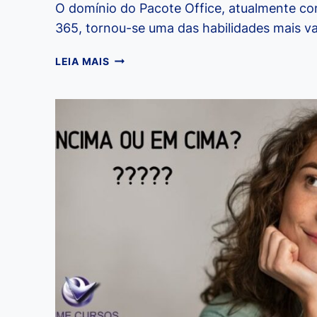
O domínio do Pacote Office, atualmente c
365, tornou-se uma das habilidades mais 
VANTAGENS
LEIA MAIS
DO
CURSO
DE
PACOTE
OFFICE,
APRENDA
E
DESTAQUE-
SE