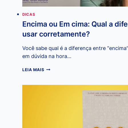
DICAS
Encima ou Em cima: Qual a dif
usar corretamente?
Você sabe qual é a diferença entre “encima”
em dúvida na hora…
ENCIMA
LEIA MAIS
OU
EM
CIMA:
QUAL
A
DIFERENÇA
E
COMO
USAR