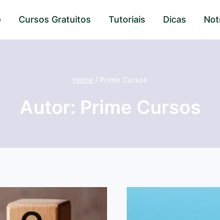
o
Cursos Gratuitos
Tutoriais
Dicas
Not
Home
/
Prime Cursos
Autor: Prime Cursos