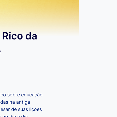
 Rico da
e
sico sobre educação
adas na antiga
pesar de suas lições
no dia a dia.