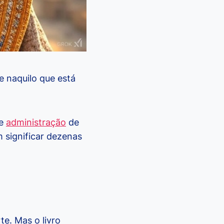
e naquilo que está
de
administração
de
 significar dezenas
e. Mas o livro