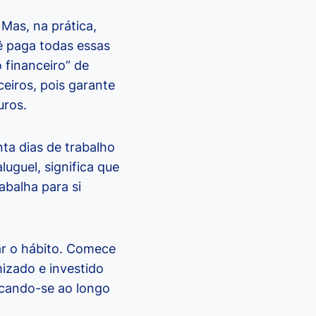
 Mas, na prática,
ê paga todas essas
 financeiro” de
ceiros, pois garante
uros.
ta dias de trabalho
uguel, significa que
abalha para si
ar o hábito. Comece
zado e investido
licando-se ao longo