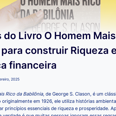
s do Livro O Homem Mais
 para construir Riqueza 
a financeira
ereiro, 2025
 Rico da Babilônia
, de George S. Clason, é um clás
o originalmente em 1926, ele utiliza histórias ambient
ar princípios essenciais de riqueza e prosperidade. A
a verdade é que muitas pessoas ignoram essas regras 