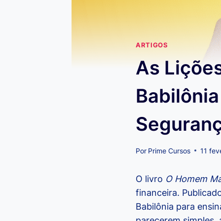
ARTIGOS
As Liçõe
Babilônia
Seguranç
Por
Prime Cursos
11 fev
O livro
O Homem Mais
financeira. Publicad
Babilônia para ensin
parecerem simples, 