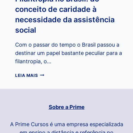
conceito de caridade à
necessidade da assistência
social
Com o passar do tempo o Brasil passou a
destinar um papel bastante peculiar para a
filantropia, o…
FILANTROPIA
LEIA MAIS
NO
BRASIL:
DO
CONCEITO
Sobre a Prime
DE
CARIDADE
À
A Prime Cursos é uma empresa especializada
NECESSIDADE
em ensino a distância e referência no