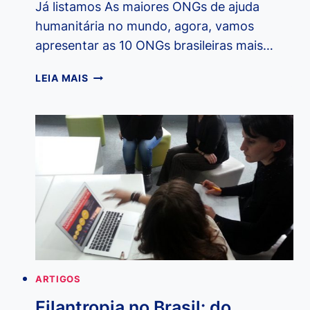
Já listamos As maiores ONGs de ajuda
humanitária no mundo, agora, vamos
apresentar as 10 ONGs brasileiras mais…
AS
LEIA MAIS
10
ONGS
BRASILEIRAS
MAIS
INFLUENTES
ARTIGOS
Filantropia no Brasil: do