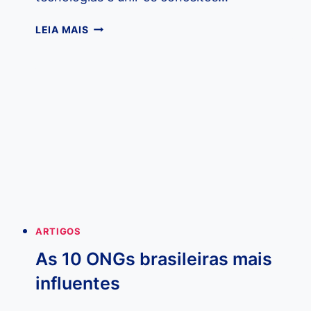
COMO
LEIA MAIS
O
E-
BRANDING
E
INFLUENCIADORES
DIGITAIS
PODEM
AJUDAR
A
SUA
ONG
A
ARTIGOS
CRESCER
As 10 ONGs brasileiras mais
influentes