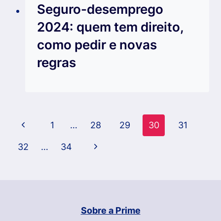
Seguro-desemprego
2024: quem tem direito,
como pedir e novas
regras
Navegação
Página
1
…
28
29
30
31
da
Anterior
Página
32
…
34
Página
Seguinte
Sobre a Prime