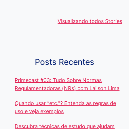
Viagem ou
Moedas Raras
Vantagens
Viajem: Qual é a
de 5 Centavos
Curso de
Visualizando todos Stories
Diferença e
no Brasil, que
Pacote Off
Quando Usar
alcançam mais
Aprenda e
cada Palavra?
R$4 Mil
Destaque-
Posts Recentes
Primecast #03: Tudo Sobre Normas
Regulamentadoras (NRs) com Lailson Lima
Quando usar “etc.”? Entenda as regras de
uso e veja exemplos
Descubra técnicas de estudo que ajudam