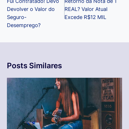
de
Fui Contratado! Devo
Retorno da Nota de 1
Devolver o Valor do
REAL? Valor Atual
Post
Seguro-
Excede R$12 MIL
Desemprego?
Posts Similares