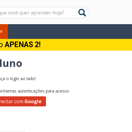
!
do
APENAS 2!
Aluno
ça o login ao lado!
 próximas autenticações para acesso.
nectar com
Google