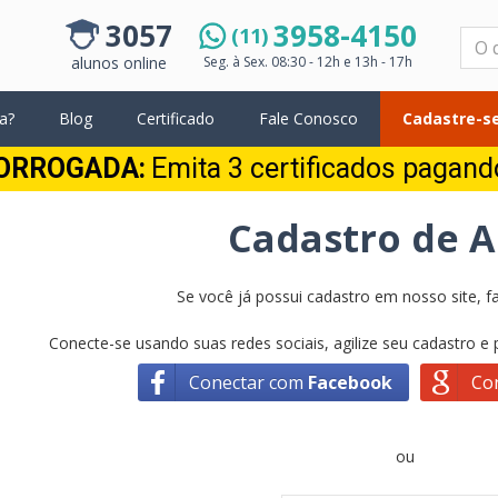
3057
3958-4150
(11)
Pesquisar
alunos online
Seg. à Sex.
08:30 - 12h e 13h - 17h
a?
Blog
Certificado
Fale Conosco
Cadastre-se
ORROGADA:
Emita 3 certificados pagan
Cadastro de 
Se você já possui cadastro em nosso site, fa
Conecte-se usando suas redes sociais, agilize seu cadastro e
Conectar com
Facebook
Co
ou