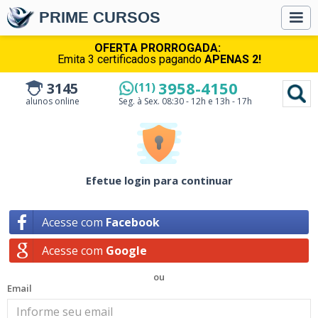
PRIME CURSOS
OFERTA PRORROGADA:
Emita 3 certificados pagando
APENAS 2!
3958-4150
3145
(11)
alunos online
Seg. à Sex.
08:30 - 12h e 13h - 17h
Efetue login para continuar
Acesse com
Facebook
Acesse com
Google
ou
Email