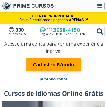
PRIME CURSOS
OFERTA PRORROGADA:
Emita 3 certificados pagando
APENAS 2!
3958-4150
300
(11)
alunos online
Seg. à Sex.
08:30 - 12h e 13h - 17h
Acesse uma conta para ter uma experiência
incrível
Cadastro Rápido
Já tenho conta
Cursos de Idiomas Online Grátis