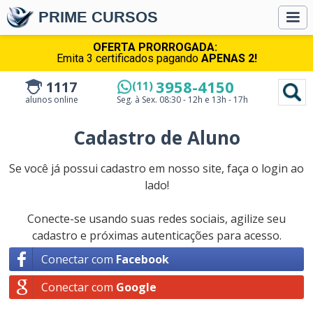
PRIME CURSOS
OFERTA PRORROGADA:
Emita 3 certificados pagando
APENAS 2!
3958-4150
1117
(11)
alunos online
Seg. à Sex.
08:30 - 12h e 13h - 17h
Cadastro de Aluno
Se você já possui cadastro em nosso site, faça o login ao
lado!
Conecte-se usando suas redes sociais, agilize seu
cadastro e próximas autenticações para acesso.
Conectar com
Facebook
Conectar com
Google