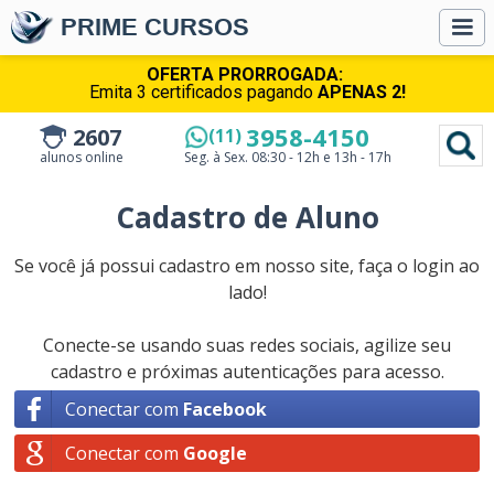
PRIME CURSOS
OFERTA PRORROGADA:
Emita 3 certificados pagando
APENAS 2!
3958-4150
2607
(11)
alunos online
Seg. à Sex.
08:30 - 12h e 13h - 17h
Cadastro de Aluno
Se você já possui cadastro em nosso site, faça o login ao
lado!
Conecte-se usando suas redes sociais, agilize seu
cadastro e próximas autenticações para acesso.
Conectar com
Facebook
Conectar com
Google