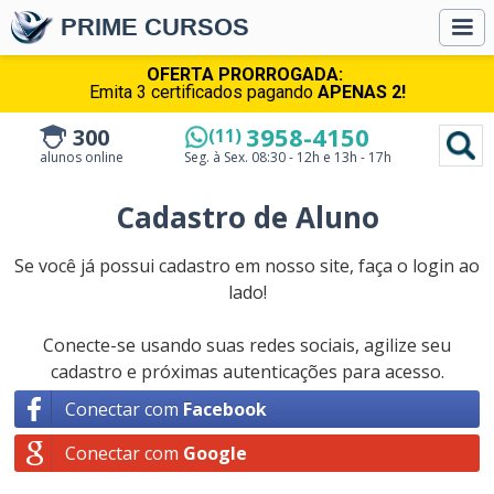
PRIME CURSOS
OFERTA PRORROGADA:
Emita 3 certificados pagando
APENAS 2!
3958-4150
300
(11)
alunos online
Seg. à Sex.
08:30 - 12h e 13h - 17h
Cadastro de Aluno
Se você já possui cadastro em nosso site, faça o login ao
lado!
Conecte-se usando suas redes sociais, agilize seu
cadastro e próximas autenticações para acesso.
Conectar com
Facebook
Conectar com
Google