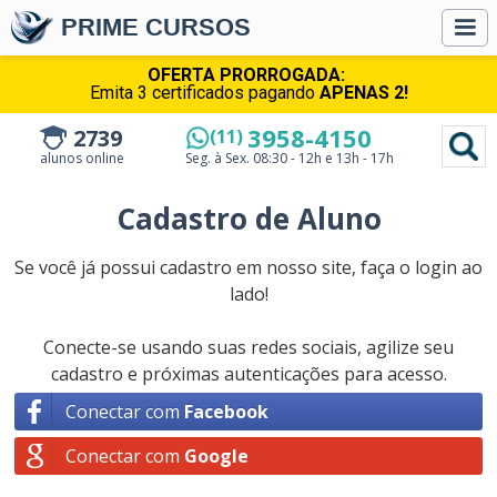
PRIME CURSOS
OFERTA PRORROGADA:
Emita 3 certificados pagando
APENAS 2!
3958-4150
2739
(11)
alunos online
Seg. à Sex.
08:30 - 12h e 13h - 17h
Cadastro de Aluno
Se você já possui cadastro em nosso site, faça o login ao
lado!
Conecte-se usando suas redes sociais, agilize seu
cadastro e próximas autenticações para acesso.
Conectar com
Facebook
Conectar com
Google