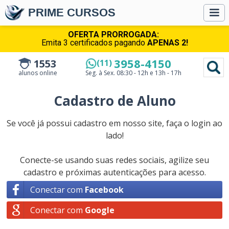
PRIME CURSOS
OFERTA PRORROGADA:
Emita 3 certificados pagando
APENAS 2!
3958-4150
1553
(11)
alunos online
Seg. à Sex.
08:30 - 12h e 13h - 17h
Cadastro de Aluno
Se você já possui cadastro em nosso site, faça o login ao
lado!
Conecte-se usando suas redes sociais, agilize seu
cadastro e próximas autenticações para acesso.
Conectar com
Facebook
Conectar com
Google