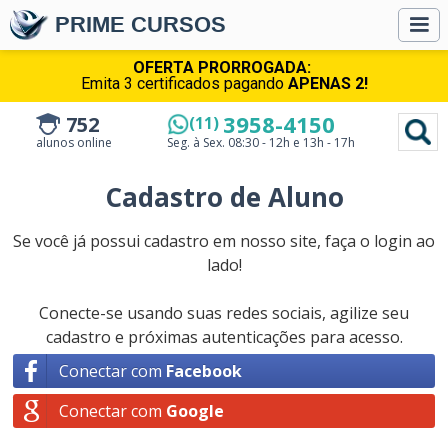
PRIME CURSOS
OFERTA PRORROGADA:
Emita 3 certificados pagando
APENAS 2!
3958-4150
752
(11)
alunos online
Seg. à Sex.
08:30 - 12h e 13h - 17h
Cadastro de Aluno
Se você já possui cadastro em nosso site, faça o login ao
lado!
Conecte-se usando suas redes sociais, agilize seu
cadastro e próximas autenticações para acesso.
Conectar com
Facebook
Conectar com
Google