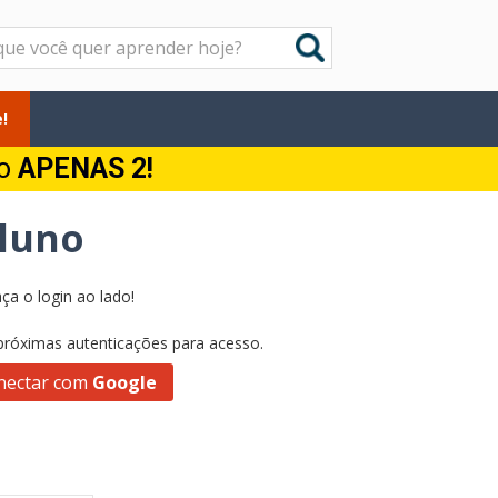
!
do
APENAS 2!
Aluno
ça o login ao lado!
 próximas autenticações para acesso.
nectar com
Google