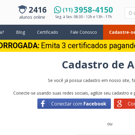
2416
3958-4150
(11)
Pesquisar
alunos online
Seg. à Sex.
08:30 - 12h e 13h - 17h
a?
Blog
Certificado
Fale Conosco
Cadastre-se
ORROGADA:
Emita 3 certificados pagan
Cadastro de 
Se você já possui cadastro em nosso site, fa
Conecte-se usando suas redes sociais, agilize seu cadastro e
Conectar com
Facebook
Co
ou