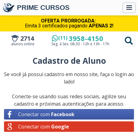
PRIME CURSOS
OFERTA PRORROGADA:
Emita 3 certificados pagando
APENAS 2!
3958-4150
2714
(11)
alunos online
Seg. à Sex.
08:30 - 12h e 13h - 17h
Cadastro de Aluno
Se você já possui cadastro em nosso site, faça o login ao
lado!
Conecte-se usando suas redes sociais, agilize seu
cadastro e próximas autenticações para acesso.
Conectar com
Facebook
Conectar com
Google