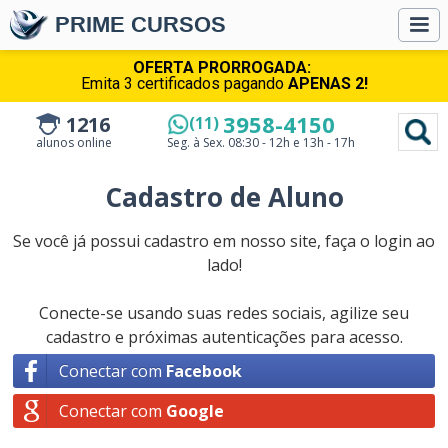
PRIME CURSOS
OFERTA PRORROGADA:
Emita 3 certificados pagando
APENAS 2!
3958-4150
1216
(11)
alunos online
Seg. à Sex.
08:30 - 12h e 13h - 17h
Cadastro de Aluno
Se você já possui cadastro em nosso site, faça o login ao
lado!
Conecte-se usando suas redes sociais, agilize seu
cadastro e próximas autenticações para acesso.
Conectar com
Facebook
Conectar com
Google