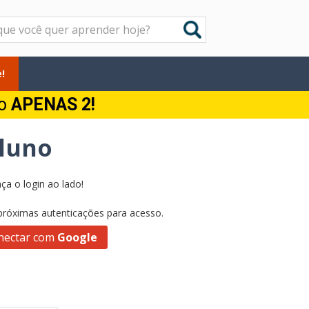
!
do
APENAS 2!
Aluno
ça o login ao lado!
 próximas autenticações para acesso.
nectar com
Google