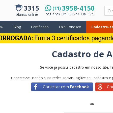
3315
3958-4150
(11)
Pesquisar
alunos online
Seg. à Sex.
08:30 - 12h e 13h - 17h
a?
Blog
Certificado
Fale Conosco
Cadastre-se
ORROGADA:
Emita 3 certificados pagan
Cadastro de 
Se você já possui cadastro em nosso site, fa
Conecte-se usando suas redes sociais, agilize seu cadastro e
Conectar com
Facebook
Co
ou