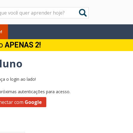
!
do
APENAS 2!
Aluno
ça o login ao lado!
 próximas autenticações para acesso.
nectar com
Google