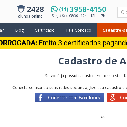
2428
3958-4150
(11)
Pesquisar
alunos online
Seg. à Sex.
08:30 - 12h e 13h - 17h
a?
Blog
Certificado
Fale Conosco
Cadastre-se
ORROGADA:
Emita 3 certificados pagan
Cadastro de 
Se você já possui cadastro em nosso site, fa
Conecte-se usando suas redes sociais, agilize seu cadastro e
Conectar com
Facebook
Co
ou