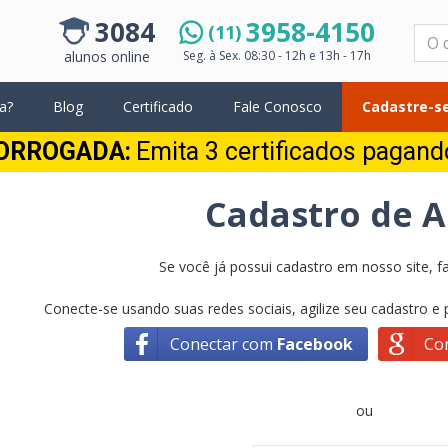
3084
3958-4150
(11)
Pesquisar
alunos online
Seg. à Sex.
08:30 - 12h e 13h - 17h
a?
Blog
Certificado
Fale Conosco
Cadastre-se
ORROGADA:
Emita 3 certificados pagan
Cadastro de 
Se você já possui cadastro em nosso site, fa
Conecte-se usando suas redes sociais, agilize seu cadastro e
Conectar com
Facebook
Co
ou