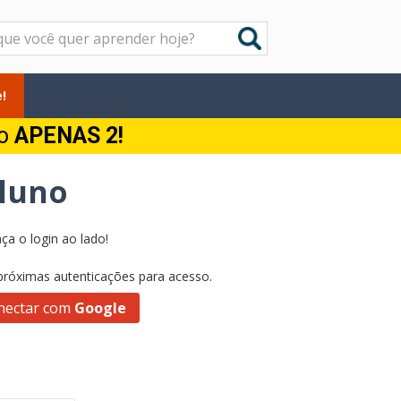
!
do
APENAS 2!
Aluno
ça o login ao lado!
 próximas autenticações para acesso.
nectar com
Google