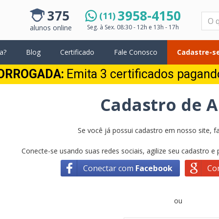
375
3958-4150
(11)
Pesquisar
alunos online
Seg. à Sex.
08:30 - 12h e 13h - 17h
a?
Blog
Certificado
Fale Conosco
Cadastre-se
ORROGADA:
Emita 3 certificados pagan
Cadastro de 
Se você já possui cadastro em nosso site, fa
Conecte-se usando suas redes sociais, agilize seu cadastro e
Conectar com
Facebook
Co
ou