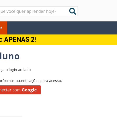
!
do
APENAS 2!
Aluno
ça o login ao lado!
 próximas autenticações para acesso.
nectar com
Google