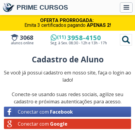
PRIME CURSOS
OFERTA PRORROGADA:
Emita 3 certificados pagando
APENAS 2!
3958-4150
3068
(11)
alunos online
Seg. à Sex.
08:30 - 12h e 13h - 17h
Cadastro de Aluno
Se você já possui cadastro em nosso site, faça o login ao
lado!
Conecte-se usando suas redes sociais, agilize seu
cadastro e próximas autenticações para acesso.
Conectar com
Facebook
Conectar com
Google