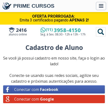
PRIME CURSOS
OFERTA PRORROGADA:
Emita 3 certificados pagando
APENAS 2!
3958-4150
2416
(11)
alunos online
Seg. à Sex.
08:30 - 12h e 13h - 17h
Cadastro de Aluno
Se você já possui cadastro em nosso site, faça o login ao
lado!
Conecte-se usando suas redes sociais, agilize seu
cadastro e próximas autenticações para acesso.
Conectar com
Facebook
Conectar com
Google