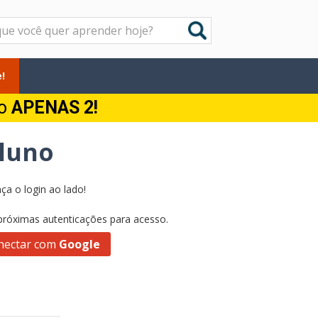
!
do
APENAS 2!
Aluno
ça o login ao lado!
 próximas autenticações para acesso.
nectar com
Google