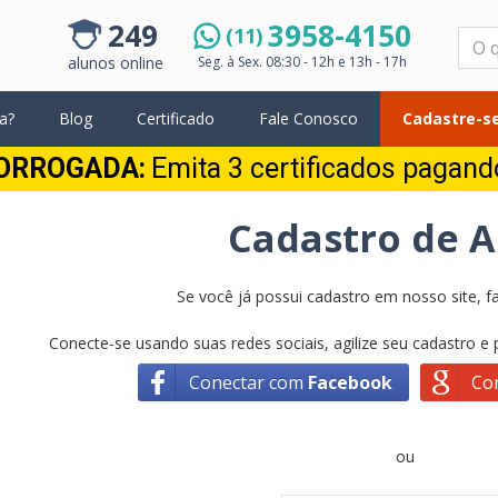
249
3958-4150
(11)
Pesquisar
alunos online
Seg. à Sex.
08:30 - 12h e 13h - 17h
a?
Blog
Certificado
Fale Conosco
Cadastre-se
ORROGADA:
Emita 3 certificados pagan
Cadastro de 
Se você já possui cadastro em nosso site, fa
Conecte-se usando suas redes sociais, agilize seu cadastro e
Conectar com
Facebook
Co
ou