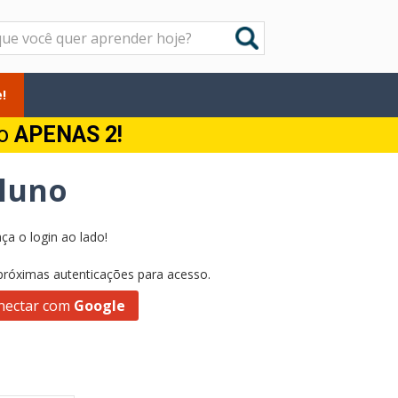
!
do
APENAS 2!
Aluno
ça o login ao lado!
 próximas autenticações para acesso.
nectar com
Google