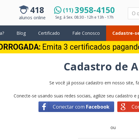
418
3958-4150
(11)
Pesquisar
alunos online
Seg. à Sex.
08:30 - 12h e 13h - 17h
a?
Blog
Certificado
Fale Conosco
Cadastre-se
ORROGADA:
Emita 3 certificados pagan
Cadastro de 
Se você já possui cadastro em nosso site, fa
Conecte-se usando suas redes sociais, agilize seu cadastro e
Conectar com
Facebook
Co
ou