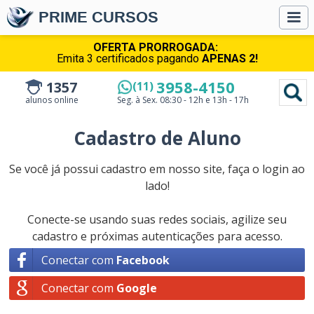
PRIME CURSOS
OFERTA PRORROGADA:
Emita 3 certificados pagando
APENAS 2!
3958-4150
1357
(11)
alunos online
Seg. à Sex.
08:30 - 12h e 13h - 17h
Cadastro de Aluno
Se você já possui cadastro em nosso site, faça o login ao
lado!
Conecte-se usando suas redes sociais, agilize seu
cadastro e próximas autenticações para acesso.
Conectar com
Facebook
Conectar com
Google