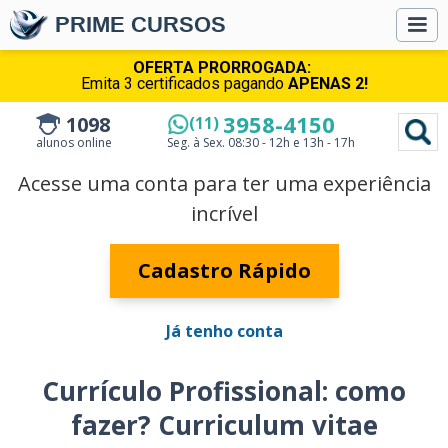
PRIME CURSOS
OFERTA PRORROGADA:
Emita 3 certificados pagando
APENAS 2!
3958-4150
1098
(11)
alunos online
Seg. à Sex.
08:30 - 12h e 13h - 17h
Acesse uma conta para ter uma experiência
incrível
Cadastro Rápido
Já tenho conta
Currículo Profissional: como
fazer? Curriculum vitae