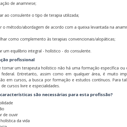
ização de anamnese;
car ao consulente o tipo de terapia utilizada;
car o método/abordagem de acordo com a queixa levantada na anam
alhar como complemento às terapias convencionais/alopáticas;
r um equilíbrio integral - holístico - do consulente.
ção profissional
e tornar um terapeuta holístico não há uma formação específica ou 
i federal. Entretanto, assim como em qualquer área, é muito imp
ão em cursos, a busca por formação e estudos contínuos. Para tal
 de cursos livre e especialidades.
características são necessárias para esta profissão?
bilidade
ção
r de ouvir
 holística da vida
ncia