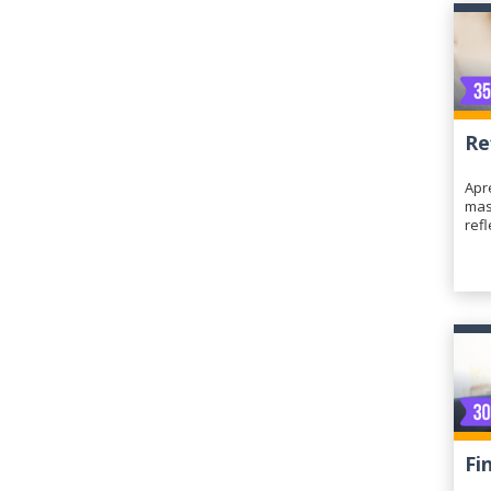
Re
Apr
mas
refl
Fi