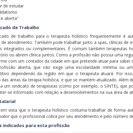
ar de estudar
didatismo
te aberta"
cado de Trabalho
ado de trabalho para o terapeuta holístico frequentemente é au
 de atendimento. Também pode trabalhar junto a spas, clínicas de est
os integrados ou complementares. É comum também terapeutas holí
tório ou abrem clínica juntos. Como a profissão não possui uma reg
orme com um contador da cidade em que pretende atuar para saber co
ofissão aberta, que não exige uma escolaridade mínima ou um
itivo dependendo da região em que o terapeuta atuará. Por isso
 das áreas da terapia holística, e que se mantém atualizado. Além di
se a um sindicato de terapeutas (como por exemplo, o SINTE), que po
ter-se informado com relação a desenvolvimentos na sua área de a
Salarial
em vista que o terapeuta holístico costuma trabalhar de forma a
valor que o profissional cobra por seu atendimento e pelo número d
s indicados para esta profissão