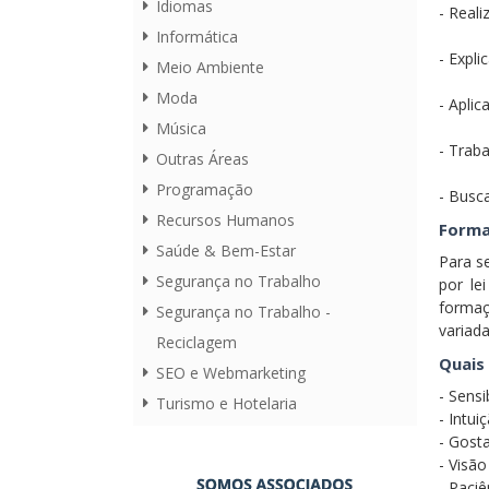
Idiomas
- Real
Informática
- Expli
Meio Ambiente
Moda
- Apli
Música
- Trab
Outras Áreas
Programação
- Busca
Recursos Humanos
Forma
Saúde & Bem-Estar
Para s
Segurança no Trabalho
por le
formaç
Segurança no Trabalho -
variada
Reciclagem
Quais 
SEO e Webmarketing
- Sensi
Turismo e Hotelaria
- Intui
- Gosta
- Visão
- Paciê