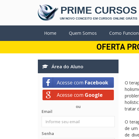
PRIME CURSOS
UM NOVO CONCEITO EM CURSOS ONLINE GRÁTIS
Home
Quem Somos
Como Funcion
OFERTA PR
Área do Aluno
Acesse com
Facebook
O tera
holism
Acesse com
Google
proble
holíst
ou
tratar
Email
O tera
de um d
Senha
de div