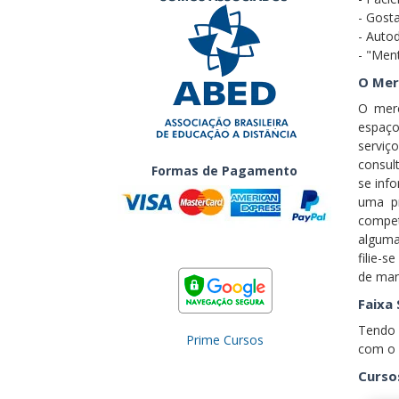
- Gost
- Auto
- "Men
O Mer
O merc
espaço
serviç
consul
Formas de Pagamento
se inf
uma pr
compet
alguma
filie-
de man
Faixa 
Tendo 
Prime Cursos
com o 
Curso