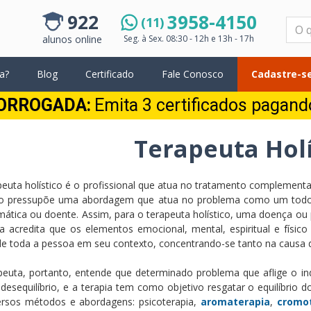
922
3958-4150
(11)
Pesquisar
alunos online
Seg. à Sex.
08:30 - 12h e 13h - 17h
a?
Blog
Certificado
Fale Conosco
Cadastre-se
ORROGADA:
Emita 3 certificados pagan
Terapeuta Holí
peuta holístico é o profissional que atua no tratamento complementar
o pressupõe uma abordagem que atua no problema como um todo,
mática ou doente. Assim, para o terapeuta holístico, uma doença ou
ica acredita que os elementos emocional, mental, espiritual e fís
 de toda a pessoa em seu contexto, concentrando-se tanto na causa
peuta, portanto, entende que determinado problema que aflige o in
esequilíbrio, e a terapia tem como objetivo resgatar o equilíbrio do i
ersos métodos e abordagens: psicoterapia,
aromaterapia
,
cromo