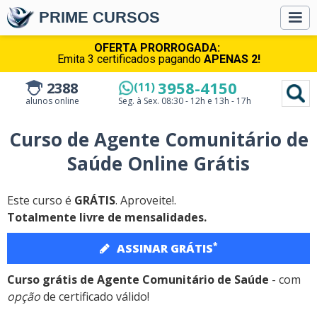
PRIME CURSOS
OFERTA PRORROGADA:
Emita 3 certificados pagando
APENAS 2!
3958-4150
2388
(11)
alunos online
Seg. à Sex.
08:30 - 12h e 13h - 17h
Curso de Agente Comunitário de
Saúde Online Grátis
Este curso é
GRÁTIS
. Aproveite!.
Totalmente livre de mensalidades.
*
ASSINAR GRÁTIS
Curso grátis de Agente Comunitário de Saúde
- com
opção
de certificado válido!