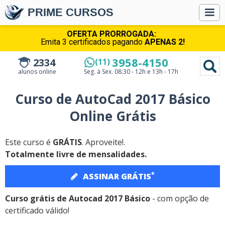
PRIME CURSOS
OFERTA PRORROGADA:
Emita 3 certificados pagando
APENAS 2!
3958-4150
2334
(11)
alunos online
Seg. à Sex.
08:30 - 12h e 13h - 17h
Curso de AutoCad 2017 Básico
Online Grátis
Este curso é
GRÁTIS
. Aproveite!.
Totalmente livre de mensalidades.
*
ASSINAR GRÁTIS
Curso grátis de Autocad 2017 Básico
- com opção de
certificado válido!