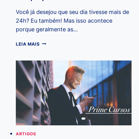
Você já desejou que seu dia tivesse mais de
24h? Eu também! Mas isso acontece
porque geralmente as…
DICAS
LEIA MAIS
DE
TIM
FERRIS
PARA
TER
TEMPO
PARA
TUDO
ARTIGOS