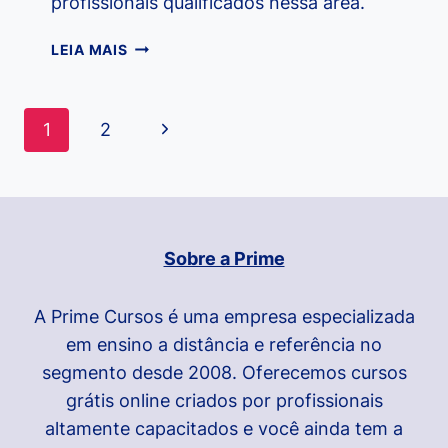
profissionais qualificados nessa área.
CURSO
LEIA MAIS
DE
INFORMÁTICA
–
Navegação
Página
1
2
CARREIRA
da
E
Seguinte
TECNOLOGIA
Página
Sobre a Prime
A Prime Cursos é uma empresa especializada
em ensino a distância e referência no
segmento desde 2008. Oferecemos cursos
grátis online criados por profissionais
altamente capacitados e você ainda tem a