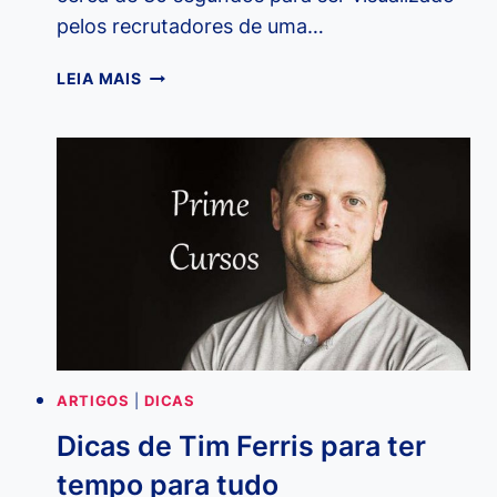
pelos recrutadores de uma…
10
LEIA MAIS
PONTOS
NO
SEU
CURRÍCULO
QUE
AGRADAM
OS
RECRUTADORES
ARTIGOS
|
DICAS
Dicas de Tim Ferris para ter
tempo para tudo