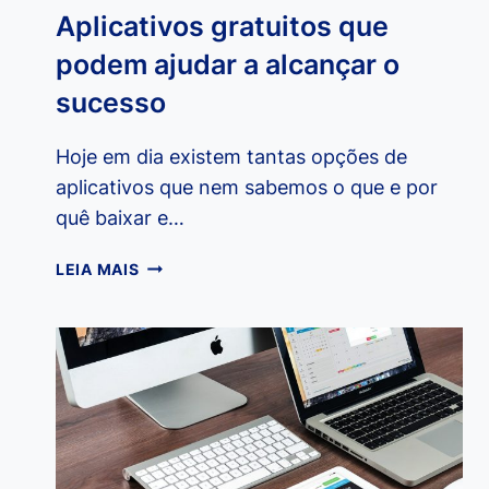
Aplicativos gratuitos que
podem ajudar a alcançar o
sucesso
Hoje em dia existem tantas opções de
aplicativos que nem sabemos o que e por
quê baixar e…
APLICATIVOS
LEIA MAIS
GRATUITOS
QUE
PODEM
AJUDAR
A
ALCANÇAR
O
SUCESSO