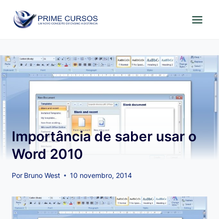
Pular
para
o
Conteúdo
Importância de saber usar o
Word 2010
Por
Bruno West
10 novembro, 2014