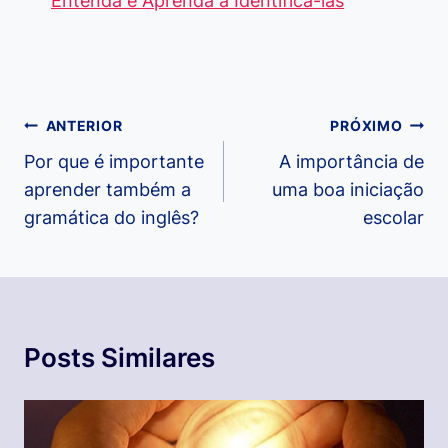
Entenda e Aprenda a Identificá-las
Navegação
ANTERIOR
PRÓXIMO
de
Por que é importante
A importância de
aprender também a
uma boa iniciação
Post
gramática do inglês?
escolar
Posts Similares