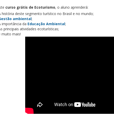
ste
curso grátis de Ecoturismo
, o aluno aprenderá:
A história deste segmento turístico no Brasil e no mundo;
Gestão ambiental
;
A importância da
Educação Ambiental
;
As principais atividades ecoturísticas;
e muito mais!