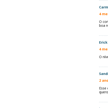
Carm
4 me
O con
boa r
Erick
4 me
O nív
Sand
2 ano
Esse 
quero