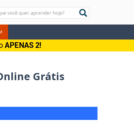
!
do
APENAS 2!
nline Grátis