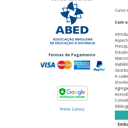
Curso 
Com o
Introd
Aspect
Princi
Estudo
Formas de Pagamento
Marcos
Viabil
Gestão
A cade
Envolv
Agrega
Acessib
Consid
Biblio
Prime Cursos
Emba