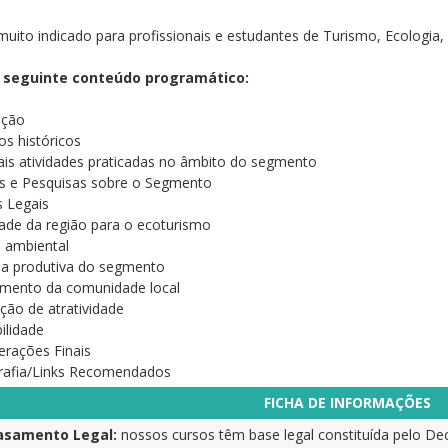
muito indicado para profissionais e estudantes de Turismo, Ecologia, 
 seguinte conteúdo programático:
ução
os históricos
pais atividades praticadas no âmbito do segmento
s e Pesquisas sobre o Segmento
 Legais
idade da região para o ecoturismo
 ambiental
ia produtiva do segmento
imento da comunidade local
ção de atratividade
ilidade
erações Finais
grafia/Links Recomendados
FICHA DE INFORMAÇÕES
samento Legal:
nossos cursos têm base legal constituída pelo Dec