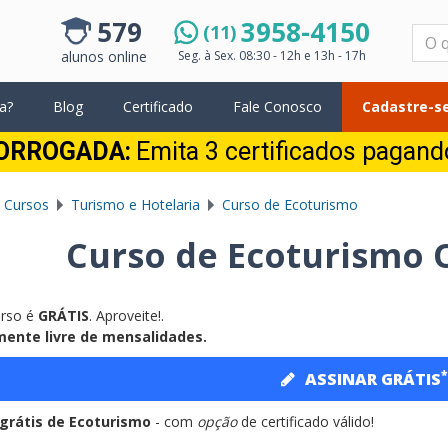
579
3958-4150
(11)
Pesquisar
alunos online
Seg. à Sex.
08:30 - 12h e 13h - 17h
a?
Blog
Certificado
Fale Conosco
Cadastre-se
ORROGADA:
Emita 3 certificados pagan
 Cursos
Turismo e Hotelaria
Curso de Ecoturismo
Curso de Ecoturismo O
urso é
GRÁTIS
. Aproveite!.
ente livre de mensalidades.
*
ASSINAR GRÁTIS
grátis de Ecoturismo
- com
opção
de certificado válido!