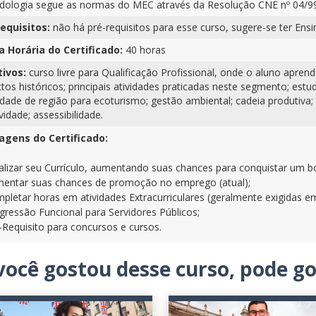
ologia segue as normas do MEC através da Resolução CNE nº 04/99
equisitos:
não há pré-requisitos para esse curso, sugere-se ter Ens
a Horária do Certificado:
40 horas
tivos:
curso livre para Qualificação Profissional, onde o aluno apren
tos históricos; principais atividades praticadas neste segmento; estu
lidade de região para ecoturismo; gestão ambiental; cadeia produtiva
ividade; assessibilidade.
agens do Certificado:
alizar seu Currículo, aumentando suas chances para conquistar um
entar suas chances de promoção no emprego (atual);
pletar horas em atividades Extracurriculares (geralmente exigidas e
gressão Funcional para Servidores Públicos;
-Requisito para concursos e cursos.
você gostou desse curso, pode 