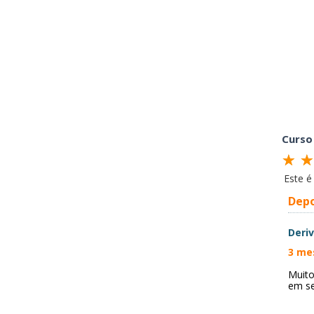
Curso
Este 
Dep
Deri
3 me
Muito
em se