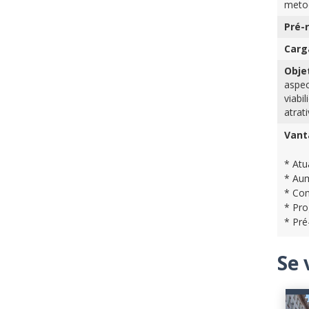
metod
Pré-r
Carg
Obje
aspec
viabi
atrat
Vant
* Atu
* Aum
* Com
* Pro
* Pré
Se 