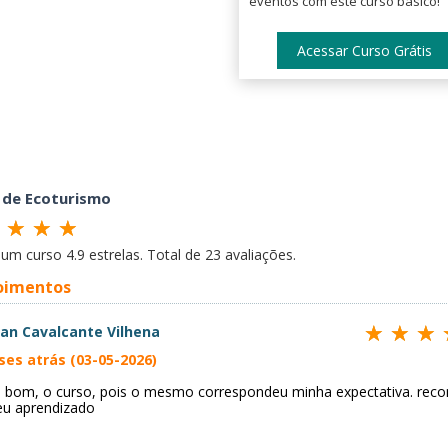
eventos com este curso básico!
Acessar Curso Grátis
 de Ecoturismo
é um curso
4.9
estrelas. Total de
23
avaliações.
oimentos
van Cavalcante Vilhena
ses atrás (03-05-2026)
 bom, o curso, pois o mesmo correspondeu minha expectativa. recom
u aprendizado