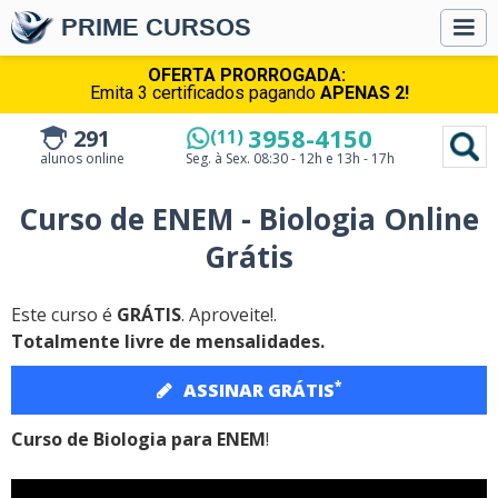
PRIME CURSOS
OFERTA PRORROGADA:
Emita 3 certificados pagando
APENAS 2!
3958-4150
291
(11)
alunos online
Seg. à Sex.
08:30 - 12h e 13h - 17h
Curso de ENEM - Biologia Online
Grátis
Este curso é
GRÁTIS
. Aproveite!.
Totalmente livre de mensalidades.
*
ASSINAR GRÁTIS
Curso de Biologia para ENEM
!