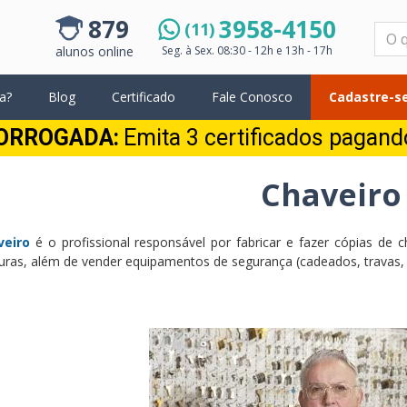
879
3958-4150
(11)
Pesquisar
alunos online
Seg. à Sex.
08:30 - 12h e 13h - 17h
a?
Blog
Certificado
Fale Conosco
Cadastre-se
ORROGADA:
Emita 3 certificados pagan
Chaveiro
veiro
é o profissional responsável por fabricar e fazer cópias de 
uras, além de vender equipamentos de segurança (cadeados, travas, c