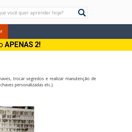
!
do
APENAS 2!
chaves, trocar segredos e realizar manutenção de
haves personalizadas etc.).