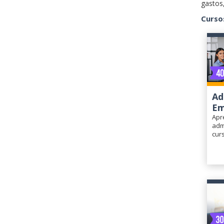
gastos,
Curso
Ad
Em
Apr
adm
cur