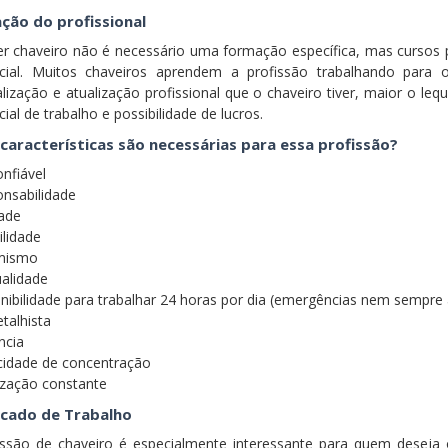
ção do profissional
er chaveiro não é necessário uma formação específica, mas cursos p
ncial. Muitos chaveiros aprendem a profissão trabalhando para 
alização e atualização profissional que o chaveiro tiver, maior o le
cial de trabalho e possibilidade de lucros.
características são necessárias para essa profissão?
onfiável
onsabilidade
dade
bilidade
mismo
ualidade
onibilidade para trabalhar 24 horas por dia (emergências nem sempre
etalhista
ncia
cidade de concentração
lização constante
cado de Trabalho
issão de chaveiro é especialmente interessante para quem deseja