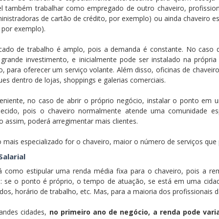
el também trabalhar como empregado de outro chaveiro, profissional
inistradoras de cartão de crédito, por exemplo) ou ainda chaveiro
, por exemplo).
ado de trabalho é amplo, pois a demanda é constante. No caso
 grande investimento, e inicialmente pode ser instalado na próp
rio, para oferecer um serviço volante. Além disso, oficinas de chave
es dentro de lojas, shoppings e galerias comerciais.
eniente, no caso de abrir o próprio negócio, instalar o ponto em
lecido, pois o chaveiro normalmente atende uma comunidade espe
o assim, poderá arregimentar mais clientes.
 mais especializado for o chaveiro, maior o número de serviços que po
Salarial
 como estipular uma renda média fixa para o chaveiro, pois a r
s: se o ponto é próprio, o tempo de atuação, se está em uma cidade
dos, horário de trabalho, etc. Mas, para a maioria dos profissionais 
andes cidades,
no primeiro ano de negócio, a renda pode varia