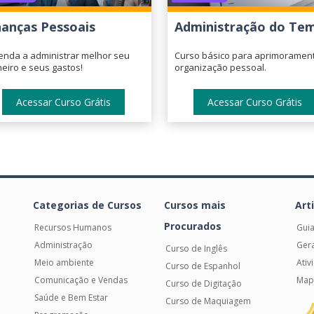
nanças Pessoais
Administração do Te
enda a administrar melhor seu
Curso básico para aprimoramen
heiro e seus gastos!
organização pessoal.
Acessar Curso Grátis
Acessar Curso Grátis
Categorias de Cursos
Cursos mais
Art
Procurados
Recursos Humanos
Guia
Administração
Gera
Curso de Inglês
Meio ambiente
Ati
Curso de Espanhol
Comunicação e Vendas
Mapa
Curso de Digitação
Saúde e Bem Estar
Curso de Maquiagem