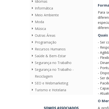
Idiomas
Forma
Informática
Para s
Meio Ambiente
difere
Moda
especi
diferen
Música
Quais 
Outras Áreas
- Ser c
Programação
- Resp
Recursos Humanos
- Agili
Saúde & Bem-Estar
- Flexi
- Dina
Segurança no Trabalho
- Pont
Segurança no Trabalho -
- Disp
Reciclagem
- Ser d
- Paciê
SEO e Webmarketing
- Capa
Turismo e Hotelaria
- Atua
O Mer
A prof