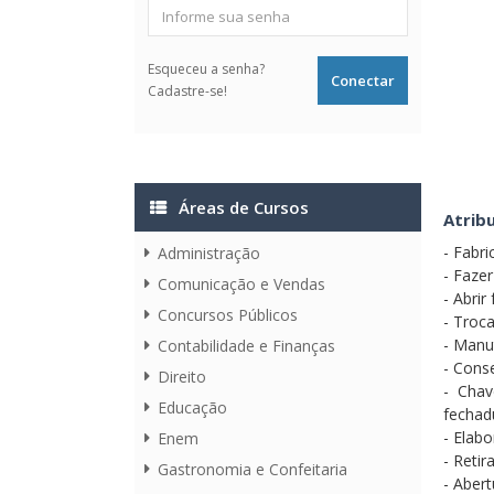
Esqueceu a senha?
Cadastre-se!
Áreas de Cursos
Atribu
- Fabri
Administração
- Faze
Comunicação e Vendas
- Abrir
Concursos Públicos
- Troc
- Manu
Contabilidade e Finanças
- Cons
Direito
- Chav
Educação
fechadu
- Elab
Enem
- Reti
Gastronomia e Confeitaria
- Aber