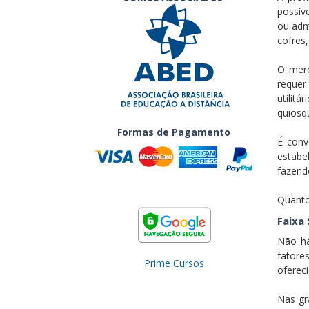
possív
ou adm
cofres
O merc
requer
utilitá
quiosqu
Formas de Pagamento
É conv
estabe
fazend
Quanto
Faixa 
Não há
fatore
Prime Cursos
ofereci
Nas gr