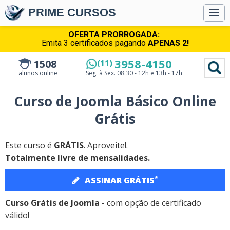
PRIME CURSOS
OFERTA PRORROGADA:
Emita 3 certificados pagando
APENAS 2!
3958-4150
1508
(11)
alunos online
Seg. à Sex.
08:30 - 12h e 13h - 17h
Curso de Joomla Básico Online
Grátis
Este curso é
GRÁTIS
. Aproveite!.
Totalmente livre de mensalidades.
*
ASSINAR GRÁTIS
Curso Grátis de Joomla
- com opção de certificado
válido!